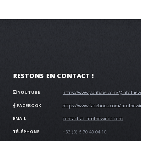
RESTONS EN CONTACT !
https://www.youtube.com/@intothew
YOUTUBE
https://www.facebook.com/intothewi
FACEBOOK
contact at intothewinds.com
EMAIL
+33 (0) 6 70 40 04 10
TÉLÉPHONE