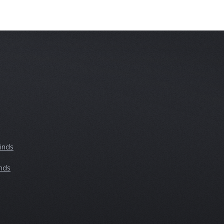
inds
nds