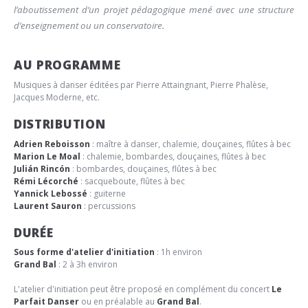
l’aboutissement d’un projet pédagogique mené avec une structure
d’enseignement ou un conservatoire.
AU PROGRAMME
Musiques à danser éditées par Pierre Attaingnant, Pierre Phalèse,
Jacques Moderne, etc.
DISTRIBUTION
Adrien Reboisson
: maître à danser, chalemie, douçaines, flûtes à bec
Marion Le Moal
: chalemie, bombardes, douçaines, flûtes à bec
Julián Rincón
: bombardes, douçaines, flûtes à bec
Rémi Lécorché
: sacqueboute, flûtes à bec
Yannick Lebossé
: guiterne
Laurent Sauron
: percussions
DURÉE
Sous forme d'atelier d'initiation
: 1h environ
Grand Bal
: 2 à 3h environ
L'atelier d'initiation peut être proposé en complément du concert
Le
Parfait Danser
ou en préalable au
Grand Bal
.